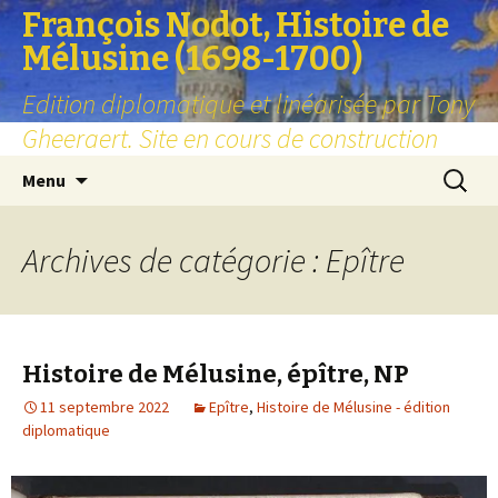
François Nodot, Histoire de
Mélusine (1698-1700)
Edition diplomatique et linéarisée par Tony
Gheeraert. Site en cours de construction
Aller
Recherc
Menu
au
contenu
Archives de catégorie : Epître
Histoire de Mélusine, épître, NP
11 septembre 2022
Epître
,
Histoire de Mélusine - édition
diplomatique