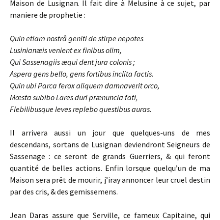
Maison de Lusignan. Il fait dire à Melusine à ce sujet, par
maniere de prophetie :
Quin etiam nostrâ geniti de stirpe
nepotes
Lusinianæis venient ex finibus olim,
Qui Sassenagiis æqui dent jura colonis ;
Aspera gens bello, gens fortibus inclita factis.
Quin ubi Parca ferox aliquem
damnaverit orco,
Mœsta subibo Lares duri prænuncia fati,
Flebilibusque leves replebo questibus auras.
Il arrivera aussi un jour que quelques-uns de mes
descendans, sortans de Lusignan deviendront Seigneurs de
Sassenage : ce seront de grands Guerriers, & qui feront
quantité de belles actions. Enfin lorsque quelqu’un de ma
Maison sera prêt de mourir, j’iray annoncer leur cruel destin
par des cris, & des gemissemens.
Jean Daras assure que Serville, ce fameux Capitaine, qui