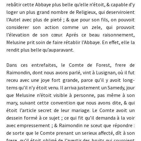
rebâtir cette Abbaye plus belle qu’elle n’étoit, & capable d’y
loger un plus grand nombre de Religieux, qui deserviroient
l’Autel avec plus de pieté ; & que pour son fils, on pouvoit
considerer son action comme un zele, qui prouvoit
l’élevation de son cœur. Aprés ce beau raisonnement,
Melusine prit soin de faire rétablir l’Abbaye. En effet, elle la
rendit plus belle qu’auparavant.
Dans ces entrefaites, le Comte de Forest, frere de
Raimondin, dont nous avons parlé, vint à Lusignan, où il fut
receu avec une joye fort grande, parce qu’il y avoit long-
tems qu’il n’y étoit venu. Il arriva justement un Samedy, jour
que Melusine n’étoit visible à personne, pas même à son
mary, suivant cette convention que nous avons dite, & qui
étoit l’article secret de leur mariage. Le Comte avoit un
dessein formé à ce sujet ; ce qui fit qu’il demanda à la voir
avec empressement ; & Raimondin ne sceut que répondre :
de sorte que le Comte prenant un serieux affecté, dît à son
frere, qu’il étoit obligé de l’avertir des bruits qui couroient