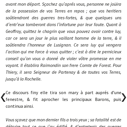
avant mon départ. Sçachez qu’aprés vous, personne ne joüira
de la possession de vos Terres en repos ; que vos heritiers
soûtiendront des guerres tres-fortes, & que quelques uns
d’entr’eux tomberont dans l’infortune par leur faute. Quant à
Geoffroy, quittez le chagrin que vous pouvez avoir contre luy,
car ce sera un jour le plus vaillant homme de la terre, & il
soûtiendra l’honneur de Lusignan. Ce sera luy qui vengera
l’action qui me force à vous quitter ; c’est à dire le pernicieux
conseil qu’on vous a donné de violer vôtre promesse en me
voyant. Il établira Raimondin son frere Comte de Forest. Pour
Thiery, il sera Seigneur de Partenay & de toutes vos Terres,
jusqu’à la Rochelle.
Ce discours finy elle tira son mary à part auprés d’une
fenestre, & fit aprocher les principaux Barons, puis
continua ainsi.
Vous sçavez que mon dernier fils a trois yeux ; sa fatalité est de
détruire tout ce que j’ay édifié, & d’entretenir des guerres