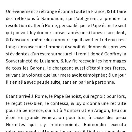
Un évenement si étrange étonna toute la France, & fit faire
des reflexions à Raimondin, qui l’obligerent à prendre la
resolution d’aller à Rome, persuadé que le Pape étoit le seul
qui pouvoit luy donner conseil aprés un si funeste accident,
& l’absoudre même du commerce qu’il avoit entretenu tres-
long tems avec une femme qui venoit de donner des preuves
si évidentes d’un estre surnaturel. Il remit donc à Geoffroy la
Souveraineté de Lusignan, & luy fit recevoir les hommages
de tous les Barons, le chargeant aussi d’établir ses freres,
suivant la volonté que leur mere avoit témoignée ; & un jour
il s’en alla avec peu de suite, sans en parler à personne.
Etant arrivé à Rome, le Pape Benoist, qui regnoit pour lors,
le reçut tres-bien, le confessa, & luy ordonna une retraite
pour sa penitence, qui fut à Montserrat en Aragon, lieu qui
étoit en grande veneration pour lors, à cause des pieux
Hermites qui s’y renfermoient. Raimondin executa
religieusement cette penitence : car il finit ses jours dans