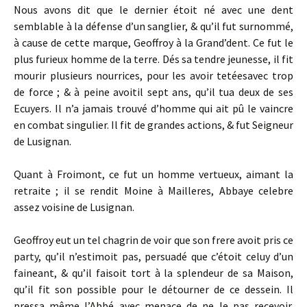
Nous avons dit que le dernier étoit né avec une dent
semblable à la défense d’un sanglier, & qu’il fut surnommé,
à cause de cette marque, Geoffroy à la Grand’dent. Ce fut le
plus furieux homme de la terre. Dés sa tendre jeunesse, il fit
mourir plusieurs nourrices, pour les avoir tetéesavec trop
de force ; & à peine avoitil sept ans, qu’il tua deux de ses
Ecuyers. Il n’a jamais trouvé d’homme qui ait pû le vaincre
en combat singulier. Il fit de grandes actions, & fut Seigneur
de Lusignan.
Quant à Froimont, ce fut un homme vertueux, aimant la
retraite ; il se rendit Moine à Mailleres, Abbaye celebre
assez voisine de Lusignan.
Geoffroy eut un tel chagrin de voir que son frere avoit pris ce
party, qu’il n’estimoit pas, persuadé que c’étoit celuy d’un
faineant, & qu’il faisoit tort à la splendeur de sa Maison,
qu’il fit son possible pour le détourner de ce dessein. Il
pressa même l’Abbé avec menace de ne le pas recevoir.