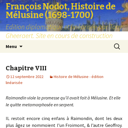
François Nodot, Histoire de
Mélusine (1698-1700)
Edition diplomatique et linéarisée par Tony
Gheeraert. Site en cours de construction
Aller
Recherc
Menu
au
contenu
Chapitre VIII
12 septembre 2022
Histoire de Mélusine - édition
linéarisée
Raimondin viole la promesse qu’il avait fait à Mélusine. Et elle
le quitte metamorphosée en serpent.
IL restoit encore cinq enfans à Raimondin, dont les deux
plus âgez se nommoient l’un Froimont, & l’autre Geoffroy.