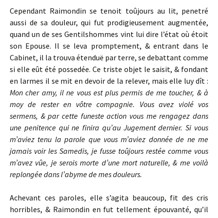
Cependant Raimondin se tenoit toûjours au lit, penetré
aussi de sa douleur, qui fut prodigieusement augmentée,
quand un de ses Gentilshommes vint lui dire l’état où étoit
son Epouse. Il se leva promptement, & entrant dans le
Cabinet, il la trouva étenduë par terre, se debattant comme
si elle eût été possedée. Ce triste objet le saisit, & fondant
en larmes il se mit en devoir de la relever, mais elle luy dît :
Mon cher
amy, il ne vous est plus permis de
me toucher, & à
moy de rester en vôtre
compagnie. Vous avez violé vos
sermens, & par cette funeste action
vous me rengagez dans
une penitence
qui ne finira qu’au Jugement dernier.
Si vous
m’aviez tenu la parole que
vous m’aviez donnée de ne me
jamais
voir les Samedis, je fusse toûjours restée comme vous
m’avez vûe, je serois morte d’une mort naturelle, &
me voilà
replongée dans l’abyme de
mes douleurs.
Achevant ces paroles, elle s’agita beaucoup, fit des cris
horribles, & Raimondin en fut tellement épouvanté, qu’il