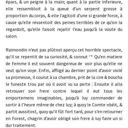
épars, & un peigne à la main; quant à la partie inferieure,
elle ressembloit à la queuë d’un serpent grosse à
proportion du corps, & elle l’agitoit d’une si grande force, à
cause qu’elle ressentoit des peines terribles de ce qu’on la
regardoit, qu’elle faisoit rejallir l’eau jusqu’à la voute du
salon.
Raimondin n’eut pas plûtost aperçu cet horrible spectacle,
qu’il se repentit de sa curiosité, & connut
*
* Qu’en matiere
de Femme il est souvent dangereux de voir plus qu’elle ne
veut qu’on voye. Enfin, affligé au dernier point d’avoir violé
sa promesse, il courut à sa chambre, prit de la cire & boucha
le funeste trou par où il avoit vu sa perte : Ensuite il alla
retrouver son frere contre lequel il eut tous les
emportemens imaginables, jusqu’à luy commander de
sortir à l’heure même de chez luy; à quoy le Comte obéït, &
partit aussitost, quoy qu’il fût fort tard, pour s’en retourner
en Forest, chagrin d’avoir obligé son frere à luy faire un si
dur traitement.