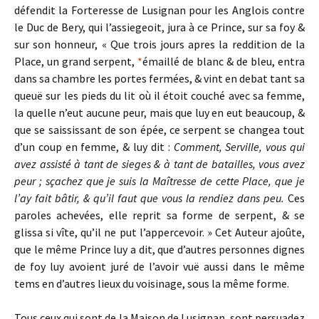
défendit la Forteresse de Lusignan pour les Anglois contre
le Duc de Bery, qui l’assiegeoit, jura à ce Prince, sur sa foy &
sur son honneur, « Que trois jours apres la reddition de la
Place, un grand serpent,
*
émaillé de blanc & de bleu, entra
dans sa chambre les portes fermées, & vint en debat tant sa
queuë sur les pieds du lit où il étoit couché avec sa femme,
la quelle n’eut aucune peur, mais que luy en eut beaucoup, &
que se saississant de son épée, ce serpent se changea tout
d’un coup en femme, & luy dit :
Comment, Serville, vous qui
avez assisté à tant de sieges & à tant de batailles, vous avez
peur ; sçachez que je suis la Maîtresse de cette Place, que je
l’ay fait bâtir, & qu’il faut que vous la rendiez dans peu.
Ces
paroles achevées, elle reprit sa forme de serpent, & se
glissa si vîte, qu’il ne put l’appercevoir. » Cet Auteur ajoûte,
que le même Prince luy a dit, que d’autres personnes dignes
de foy luy avoient juré de l’avoir vuë aussi dans le même
tems en d’autres lieux du voisinage, sous la même forme.
Tous ceux qui sont de la Maison de Lusignan, sont persuadez