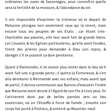
ordinaires les cuves de Sassenages, pour connoître quelle
sera la fertilité de la moisson, & l’abondance du vin.
Il est impossible d’exprimer la tristesse où le depart de
Melusine plongea non seulement ceux qui la virent, mais
encore tous les peuples de ses Etats : car étant tres-
charitable aux pauvres, elle leur avoit fait de grands biens.
Les Couvens & les Eglises particulieres, qu’elle avoit fondez,
firent des prieres pour demander à Dieu son repos, &
abreger s’il se pouvoit sa dure penitence.
Quant à Raimondin, il ne voulut plus rester dans le lieu où il
avoit fait une si grande perte ; il quitta la Forteresse, & s’en
alla demeurer à Mermande avec ses enfans; mais avant que
de partir, il donna commission aux Barons d’executer l’ordre
que Melusine avoit donné à l’égard de son fils à trois yeux. Ils
l’attirerent donc par de belles paroles vers un lieu
souterrain, où on l’étouffa à force de fumée ; ensuite son
corps fut porté à Poitiers, & enterré au Moustier-neuf.