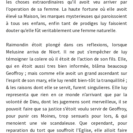
les choses extraordinaires qu’il avoit veu arriver par
l’operation de sa femme. La haute fortune où elle avoit
élevé sa Maison, les marques mysterieuses qui paroissoient
à tous ses enfans, enfin tant de prodiges luy faisoient
douter qu’elle fût veritablement une femme naturelle.
Raimondin étoit plongé dans ces reflexions, lorsque
Melusine arriva de Niort. Il ne put s’empêcher de luy
témoigner la colere où il étoit de l’action de son fils. Elle,
qui en étoit aussi tres bien informée, blâma beaucoup
Geoffroy ; mais comme elle avoit un grand ascendant sur
l’esprit de son mary, elle luy rendit bien-tôt la tranquillité ;
& les raisons dont elle se servit, furent singulieres. Elle luy
representa que rien en ce monde n’arrivant que par la
volonté de Dieu, dont les jugemens sont merveilleux, il se
pouvoit faire que sa justice s’étoit voulu servir de Geoffroy,
pour punir ces Moines, trop sensuels pour lors, & qui
menoient une vie scandaleuse. Que cependant, pour
reparation du tort que souffroit l’Eglise, elle alloit faire