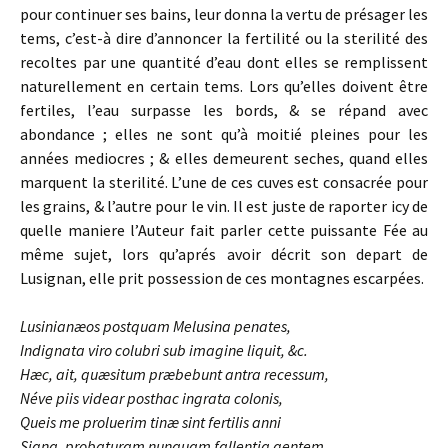
pour continuer ses bains, leur donna la vertu de présager les
tems, c’est-à dire d’annoncer la fertilité ou la sterilité des
recoltes par une quantité d’eau dont elles se remplissent
naturellement en certain tems. Lors qu’elles doivent être
fertiles, l’eau surpasse les bords, & se répand avec
abondance ; elles ne sont qu’à moitié pleines pour les
années mediocres ; & elles demeurent seches, quand elles
marquent la sterilité. L’une de ces cuves est consacrée pour
les grains, & l’autre pour le vin. Il est juste de raporter icy de
quelle maniere l’Auteur fait parler cette puissante Fée au
même sujet, lors qu’aprés avoir décrit son depart de
Lusignan, elle prit possession de ces montagnes escarpées.
Lusinianæos postquam Melusina
penates,
Indignata viro colubri sub imagine
liquit, &c.
Hæc, ait, quæsitum præbebunt antra recessum,
Néve piis videar posthac ingrata
colonis,
Queis me proluerim tinæ sint fertilis anni
Signa, probaturam nunquam fallentia gentem.