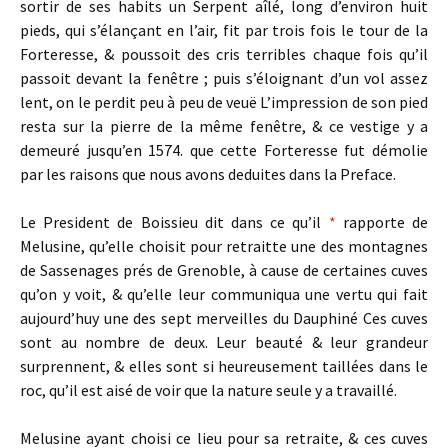
sortir de ses habits un Serpent aîlé, long d’environ huit
pieds, qui s’élançant en l’air, fit par trois fois le tour de la
Forteresse, & poussoit des cris terribles chaque fois qu’il
passoit devant la fenêtre ; puis s’éloignant d’un vol assez
lent, on le perdit peu à peu de veuë L’impression de son pied
resta sur la pierre de la même fenêtre, & ce vestige y a
demeuré jusqu’en 1574. que cette Forteresse fut démolie
par les raisons que nous avons deduites dans la Preface.
Le President de Boissieu dit dans ce qu’il
*
rapporte de
Melusine, qu’elle choisit pour retraitte une des montagnes
de Sassenages prés de Grenoble, à cause de certaines cuves
qu’on y voit, & qu’elle leur communiqua une vertu qui fait
aujourd’huy une des sept merveilles du Dauphiné Ces cuves
sont au nombre de deux. Leur beauté & leur grandeur
surprennent, & elles sont si heureusement taillées dans le
roc, qu’il est aisé de voir que la nature seule y a travaillé.
Melusine ayant choisi ce lieu pour sa retraite, & ces cuves