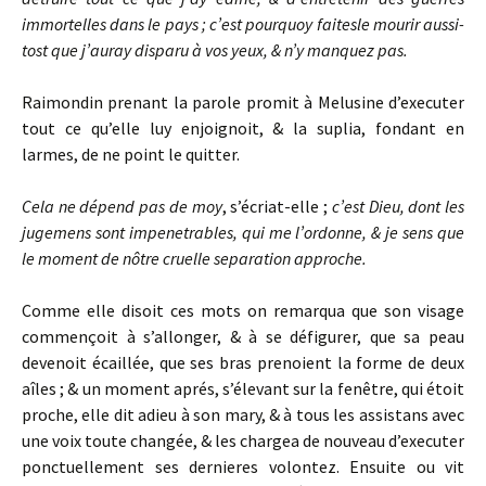
immortelles dans le pays ; c’est pourquoy faitesle mourir aussi-
tost que j’auray disparu à vos yeux, & n’y manquez
pas.
Raimondin prenant la parole promit à Melusine d’executer
tout ce qu’elle luy enjoignoit, & la suplia, fondant en
larmes, de ne point le quitter.
Cela ne dépend pas de moy
, s’écriat-elle ;
c’est Dieu, dont les
jugemens
sont impenetrables, qui me l’ordonne,
& je sens que
le moment de nôtre
cruelle separation approche.
Comme elle disoit ces mots on remarqua que son visage
commençoit à s’allonger, & à se défigurer, que sa peau
devenoit écaillée, que ses bras prenoient la forme de deux
aîles ; & un moment aprés, s’élevant sur la fenêtre, qui étoit
proche, elle dit adieu à son mary, & à tous les assistans avec
une voix toute changée, & les chargea de nouveau d’executer
ponctuellement ses dernieres volontez. Ensuite ou vit