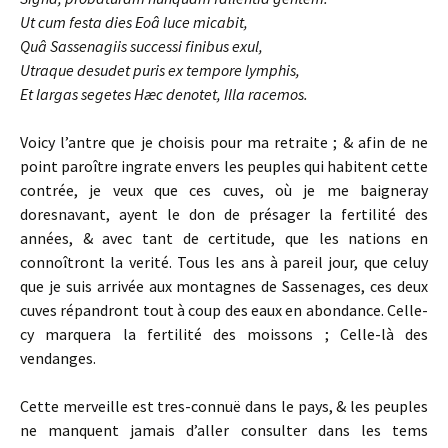
Ut cum festa dies Eoâ luce micabit,
Quâ Sassenagiis successi finibus exul,
Utraque desudet puris ex tempore
lymphis,
Et largas segetes Hæc denotet, Illa
racemos.
Voicy l’antre que je choisis pour ma retraite ; & afin de ne
point paroître ingrate envers les peuples qui habitent cette
contrée, je veux que ces cuves, où je me baigneray
doresnavant, ayent le don de présager la fertilité des
années, & avec tant de certitude, que les nations en
connoîtront la verité. Tous les ans à pareil jour, que celuy
que je suis arrivée aux montagnes de Sassenages, ces deux
cuves répandront tout à coup des eaux en abondance. Celle-
cy marquera la fertilité des moissons ; Celle-là des
vendanges.
Cette merveille est tres-connuë dans le pays, & les peuples
ne manquent jamais d’aller consulter dans les tems