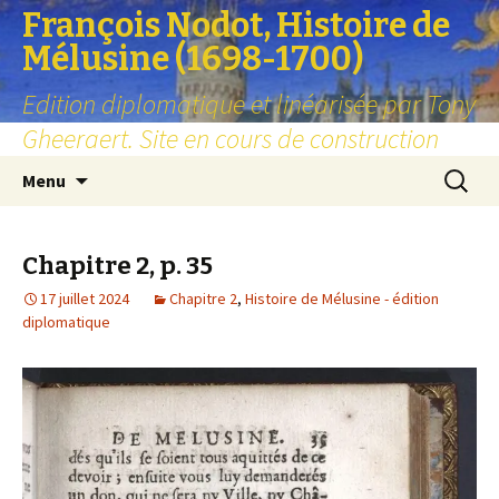
François Nodot, Histoire de
Mélusine (1698-1700)
Edition diplomatique et linéarisée par Tony
Gheeraert. Site en cours de construction
Aller
Recherc
Menu
au
contenu
Chapitre 2, p. 35
17 juillet 2024
Chapitre 2
,
Histoire de Mélusine - édition
diplomatique