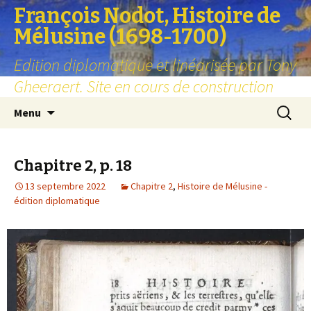
François Nodot, Histoire de
Mélusine (1698-1700)
Edition diplomatique et linéarisée par Tony
Gheeraert. Site en cours de construction
Aller
Recherc
Menu
au
contenu
Chapitre 2, p. 18
13 septembre 2022
Chapitre 2
,
Histoire de Mélusine -
édition diplomatique