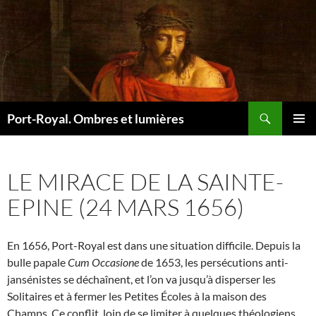
Recherche
Port-Royal. Ombres et lumières
ALLER
MENU
AU
PRINCI
CONTENU
LE MIRACE DE LA SAINTE-
EPINE (24 MARS 1656)
En 1656, Port-Royal est dans une situation difficile. Depuis la
bulle papale
Cum Occasione
de 1653, les persécutions anti-
jansénistes se déchaînent, et l’on va jusqu’à disperser les
Solitaires et à fermer les Petites Écoles à la maison des
Champs. Ce conflit, loin de se limiter à quelques théologiens