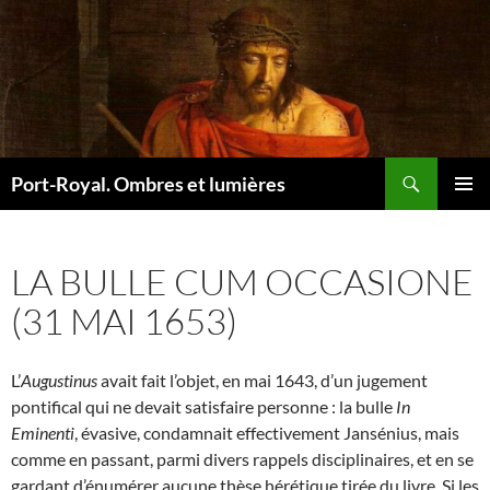
Recherche
Port-Royal. Ombres et lumières
ALLER
MENU
AU
PRINCI
CONTENU
LA BULLE CUM OCCASIONE
(31 MAI 1653)
L’
Augustinus
avait fait l’objet, en mai 1643, d’un jugement
pontifical qui ne devait satisfaire personne : la bulle
In
Eminenti
, évasive, condamnait effectivement Jansénius, mais
comme en passant, parmi divers rappels disciplinaires, et en se
gardant d’énumérer aucune thèse hérétique tirée du livre. Si les