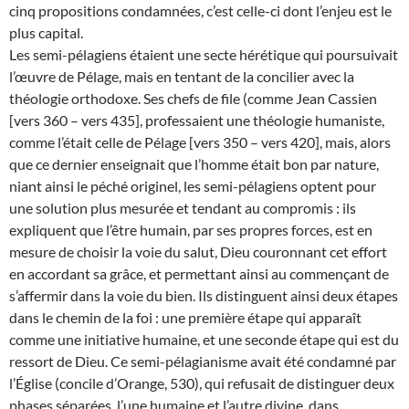
cinq propositions condamnées, c’est celle-ci dont l’enjeu est le
plus capital.
Les semi-pélagiens étaient une secte hérétique qui poursuivait
l’œuvre de Pélage, mais en tentant de la concilier avec la
théologie orthodoxe. Ses chefs de file (comme Jean Cassien
[vers 360 – vers 435], professaient une théologie humaniste,
comme l’était celle de Pélage [vers 350 – vers 420], mais, alors
que ce dernier enseignait que l’homme était bon par nature,
niant ainsi le péché originel, les semi-pélagiens optent pour
une solution plus mesurée et tendant au compromis : ils
expliquent que l’être humain, par ses propres forces, est en
mesure de choisir la voie du salut, Dieu couronnant cet effort
en accordant sa grâce, et permettant ainsi au commençant de
s’affermir dans la voie du bien. Ils distinguent ainsi deux étapes
dans le chemin de la foi : une première étape qui apparaît
comme une initiative humaine, et une seconde étape qui est du
ressort de Dieu. Ce semi-pélagianisme avait été condamné par
l’Église (concile d’Orange, 530), qui refusait de distinguer deux
phases séparées, l’une humaine et l’autre divine, dans