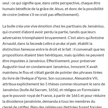
seul ; ce qui signifie que, dans cette perspective, chaque être
humain bénéficie de la grâce de Jésus, et donc de la possibilité
de croire (même s’il ne croit pas effectivement).
La bulle créa une vive émotion chez les partisans de Jansénius,
qui crurent d’abord avoir perdu la partie, tandis que leurs
adversaires triomphaient bruyamment. C’est alors qu’Antoine
Arnauld, dans la
Seconde Lettre à un duc et pair
, établit la
distinction fameuse entre le droit et le fait : il convenait que les
propositions étaient bien hérétiques, mais qu’elles ne peuvent
être imputées à Jansénius. Effectivement, pour préserver
Augustin tout en condamnant Jansénius, Innocent X avait
maintenu le flou et s’était gardé de pointer des phrases tirées
du livre de l’évêque d’Ypres. Son successeur, Alexandre VII,
attribua explicitement les 5 thèses comme résumant le sens de
Jansénius (bulle
Ad Sacram
, 1656), et rédigea un Formulaire
que le pouvoir royal de France, à partir de 1661 et pour réduire
la dissidence janséniste, demanda à tous les membres du
clergé de ratifier. Bien des religieuses illettrées furent forcées