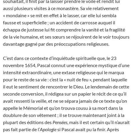
souhaitait, il finit par la laisser prendre le voile et rendit lui
aussi plusieurs visites à ce monastère. Sa vie relativement
« mondaine » se mit en effet à le lasser, car elle lui sembla
fausse et superficielle ; un accident de carrosse auquel il
échappa de justesse lui fit comprendre la vanité et la fragilité
de la vie humaine, et ses sœurs se réjouirent de le voir toujours
davantage gagné par des préoccupations religieuses.
C’est dans ce contexte d’inquiétude spirituelle que, le 23
novembre 1654, Pascal connut une expérience mystique d’une
intensité extraordinaire, une extase religieuse qui le marqua
pour le reste de sa vie : c’est la « nuit de feu », pendant laquelle
il eut le sentiment de rencontrer le Dieu. Le lendemain de cette
seconde conversion, il rédigea sur un papier le récit de ce qu’il
avait ressenti la veille, et ne se sépara jamais de ce texte qu’on
appelle le Mémorial et qu’on trouva cousu à sa mort dans la
doublure de son vêtement ; il se trouve maintenant joint à la
plupart des éditions des
Pensées
, mais il est certain qu’il n’aurait
pas fait partie de l’
Apologie
si Pascal avait pu la finir. Après