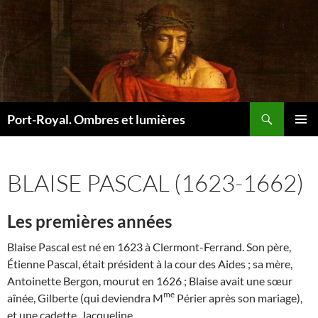
Recherche
Port-Royal. Ombres et lumières
ALLER
MENU
AU
PRINCI
CONTENU
BLAISE PASCAL (1623-1662)
Les premières années
Blaise Pascal est né en 1623 à Clermont-Ferrand. Son père,
Étienne Pascal, était président à la cour des Aides ; sa mère,
Antoinette Bergon, mourut en 1626 ; Blaise avait une sœur
me
aînée, Gilberte (qui deviendra M
Périer après son mariage),
et une cadette, Jacqueline.