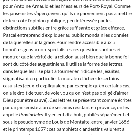
pour Antoine Arnauld et les Messieurs de Port-Royal. Comme
les jansénistes s’aperçoivent qu’ils ne parviennent pas à mettre
de leur côté l’opinion publique, peu intéressée par les
distinctions subtiles entre grâce suffisante et grâce efficace,
Pascal entreprend d’expliquer au public mondain les données
de la querelle sur la grâce. Pour rendre accessible aux »
honnêtes gens » non-spécialistes ces questions ardues et
montrer que la vérité de la religion aussi bien que la bonne foi
sont du côté des augustiniens, il utilise la forme des lettres,
dans lesquelles il se plaît à tourner en ridicule les jésuites,
stigmatisant en particulier la morale relâchée de certains
casuistes (ceux-ci expliquaient par exemple qu’en certains cas,
on a le droit de tuer, de voler, ou qu’on n’est pas obligé d’aimer
Dieu pour être sauvé). Ces lettres se présentant comme écrites
par un janséniste à un de ses amis résidant en province, on les
appelle
Provinciales
. Il y en eut dix-huit, publiés séparément et
sous le pseudonyme de Louis de Montalte, entre janvier 1656
et le printemps 1657 ; ces pamphlets clandestins valurent à