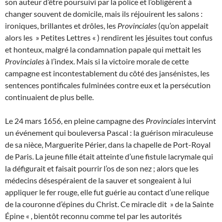
son auteur d’être poursuivi par la police et l’obligèrent à
changer souvent de domicile, mais ils réjouirent les salons :
ironiques, brillantes et drôles, les
Provinciales
(qu’on appelait
alors les » Petites Lettres « ) rendirent les jésuites tout confus
et honteux, malgré la condamnation papale qui mettait les
Provinciales
à l’index. Mais si la victoire morale de cette
campagne est incontestablement du côté des jansénistes, les
sentences pontificales fulminées contre eux et la persécution
continuaient de plus belle.
Le 24 mars 1656, en pleine campagne des
Provinciales
intervint
un événement qui bouleversa Pascal : la guérison miraculeuse
de sa nièce, Marguerite Périer, dans la chapelle de Port-Royal
de Paris. La jeune fille était atteinte d’une fistule lacrymale qui
la défigurait et faisait pourrir l’os de son nez ; alors que les
médecins désespéraient de la sauver et songeaient à lui
appliquer le fer rouge, elle fut guérie au contact d’une relique
de la couronne d’épines du Christ. Ce miracle dit » de la Sainte
Épine « , bientôt reconnu comme tel par les autorités