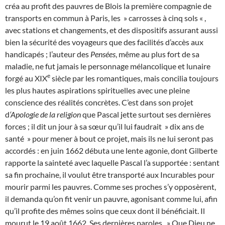
créa au profit des pauvres de Blois la première compagnie de
transports en commun à Paris, les » carrosses à cinq sols « ,
avec stations et changements, et des dispositifs assurant aussi
bien la sécurité des voyageurs que des facilités d’accès aux
handicapés ; l’auteur des
Pensées
, même au plus fort de sa
maladie, ne fut jamais le personnage mélancolique et lunaire
e
forgé au XIX
siècle par les romantiques, mais concilia toujours
les plus hautes aspirations spirituelles avec une pleine
conscience des réalités concrètes. C’est dans son projet
d
‘Apologie de la religion
que Pascal jette surtout ses dernières
forces ; il dit un jour à sa sœur qu’il lui faudrait » dix ans de
santé » pour mener à bout ce projet, mais ils ne lui seront pas
accordés : en juin 1662 débuta une lente agonie, dont Gilberte
rapporte la sainteté avec laquelle Pascal l’a supportée : sentant
sa fin prochaine, il voulut être transporté aux Incurables pour
mourir parmi les pauvres. Comme ses proches s’y opposèrent,
il demanda qu’on fit venir un pauvre, agonisant comme lui, afin
qu’il profite des mêmes soins que ceux dont il bénéficiait. Il
mourut le 19 août 1662. Ses dernières paroles, » Que Dieu ne