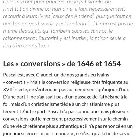
celles qui ont pour principe, ou le fait simple, ou
l’institution divine ou humaine, il faut nécessairement
recourir à leurs livres [ceux des Anciens], puisque tout ce
que l’on en peut savoir y est contenu […] Il n’en est pas de
même des sujets qui tombent sous les sens ou le
raisonnement : l’autorité y est inutile ; la raison seule a
lieu d’en connaître. »
Les « conversions » de 1646 et 1654
Pascal est, avec Claudel, un de nos grands écrivains
« convertis ». Mais la conversion religieuse, très fréquente au
e
XVII
siècle, ne s’entendait pas au même sens qu’aujourd’hui.
D’une part, il ne s’agissait pas d’un passage de l’athéisme à la
foi, mais d’un christianisme tiède à un christianisme plus
fervent. D’autre part, Pascal n’a pas connu une mais plusieurs
conversions, qui le menèrent progressivement sur le chemin
d’une vie chrétienne plus authentique : il n’a pas renoncé en un
jour aux sciences ni au » monde » ; ce n’est qu’à la fin de sa vie