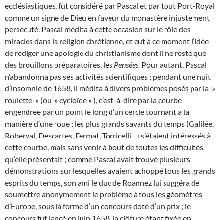
ecclésiastiques, fut considéré par Pascal et par tout Port-Royal
comme un signe de Dieu en faveur du monastère injustement
persécuté. Pascal médita à cette occasion sur le rôle des
miracles dans la religion chrétienne, et eut à ce moment l’idée
de rédiger une apologie du christianisme dont il ne reste que
des brouillons préparatoires, les
Pensées
. Pour autant, Pascal
n’abandonna pas ses activités scientifiques ; pendant une nuit
d’insomnie de 1658, il médita à divers problèmes posés par la »
roulette » (ou » cycloïde « ), c’est-à-dire par la courbe
engendrée par un point le long d’un cercle tournant à la
manière d’une roue ; les plus grands savants du temps (Galilée,
Roberval, Descartes, Fermat, Torricelli…) s’étaient intéressés à
cette courbe, mais sans venir à bout de toutes les difficultés
qu’elle présentait ; comme Pascal avait trouvé plusieurs
démonstrations sur lesquelles avaient achoppé tous les grands
esprits du temps, son ami le duc de Roannez lui suggéra de
soumettre anonymement le problème à tous les géomètres
d’Europe, sous la forme d’un concours doté d’un prix ; le
concours fut lancé en juin 1658, la clôture étant fixée en