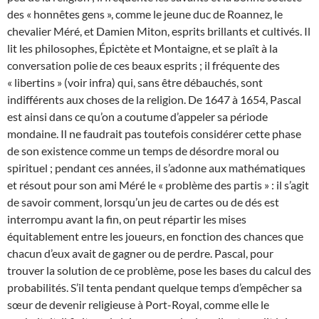
des « honnêtes gens », comme le jeune duc de Roannez, le
chevalier Méré, et Damien Miton, esprits brillants et cultivés. Il
lit les philosophes, Épictète et Montaigne, et se plaît à la
conversation polie de ces beaux esprits ; il fréquente des
« libertins » (voir infra) qui, sans être débauchés, sont
indifférents aux choses de la religion. De 1647 à 1654, Pascal
est ainsi dans ce qu’on a coutume d’appeler sa période
mondaine. Il ne faudrait pas toutefois considérer cette phase
de son existence comme un temps de désordre moral ou
spirituel ; pendant ces années, il s’adonne aux mathématiques
et résout pour son ami Méré le « problème des partis » : il s’agit
de savoir comment, lorsqu’un jeu de cartes ou de dés est
interrompu avant la fin, on peut répartir les mises
équitablement entre les joueurs, en fonction des chances que
chacun d’eux avait de gagner ou de perdre. Pascal, pour
trouver la solution de ce problème, pose les bases du calcul des
probabilités. S’il tenta pendant quelque temps d’empêcher sa
sœur de devenir religieuse à Port-Royal, comme elle le