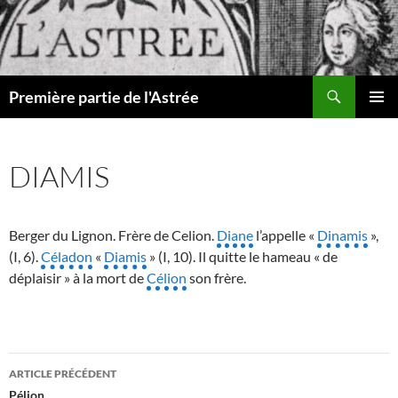
Recherche
Première partie de l'Astrée
ALLER
MENU
AU
PRINCI
CONTENU
DIAMIS
Berger du Lignon. Frère de Celion.
Diane
l’appelle «
Dinamis
»,
(I, 6).
Céladon
«
Diamis
» (I, 10). Il quitte le hameau « de
déplaisir » à la mort de
Célion
son frère.
Navigation
ARTICLE PRÉCÉDENT
des
Pélion