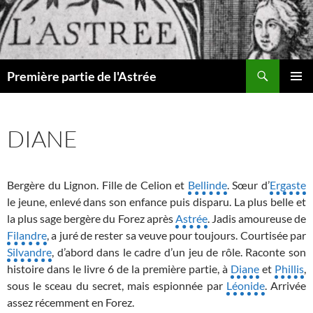
Recherche
Première partie de l'Astrée
ALLER
MENU
AU
PRINCI
CONTENU
DIANE
Bergère du Lignon. Fille de Celion et
Bellinde
. Sœur d’
Ergaste
le jeune, enlevé dans son enfance puis disparu. La plus belle et
la plus sage bergère du Forez après
Astrée
. Jadis amoureuse de
Filandre
, a juré de rester sa veuve pour toujours. Courtisée par
Silvandre
, d’abord dans le cadre d’un jeu de rôle. Raconte son
histoire dans le livre 6 de la première partie, à
Diane
et
Phillis
,
sous le sceau du secret, mais espionnée par
Léonide
. Arrivée
assez récemment en Forez.