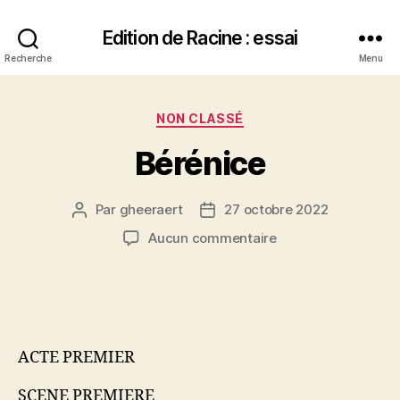
Edition de Racine : essai
Recherche
Menu
Catégories
NON CLASSÉ
Bérénice
Par
gheeraert
27 octobre 2022
Auteur
Date
de
de
sur
Aucun commentaire
l’article
l’article
Bérénice
ACTE PREMIER
SCENE PREMIERE